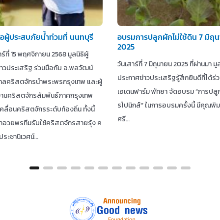
อผู้ประสบภัยน้ำท่วมที่ นนทบุรี
อบรมการปลูกผักไม่ใช้ดิน 7 มิถุ
2025
าร์ที่ 15 พฤศจิกายน 2568 มูลนิธิผู้
วันเสาร์ที่ 7 มิถุนายน 2025 ที่ผ่านมา มูลน
าวประเสริฐ ร่วมมือกับ อ.พลวัฒน์
ประกาศข่าวประเสริฐรู้สึกยินดีที่ได้ร่
าลคริสตจักรนำพระพรกรุงเทพ และผู้
เอเดนฟาร์ม พัทยา จัดอบรม “การปลู
านคริสตจักรสัมพันธ์ภาคกรุงเทพ
รโปนิกส์” ในการอบรมครั้งนี้ มีคุณพิม
คลื่อนคริสตจักรระดับท้องถิ่น ทั้งนี้
ศรี…
าอวยพรทีมรับใช้คริสตจักรสายรุ้ง ค
ประชานิเวศน์…