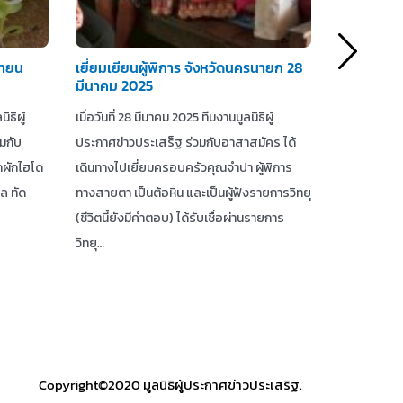
นายน
เยี่ยมเยียนผู้พิการ จังหวัดนครนายก 28
เยี่ยมผู้ป
มีนาคม 2025
2024
ิธิผู้
เมื่อวันที่ 28 มีนาคม 2025 ทีมงานมูลนิธิผู้
วันที่ 9 ตุล
วมกับ
ประกาศข่าวประเสร็ฐ ร่วมกับอาสาสมัคร ได้
ประเสริฐ ได
กผักไฮโด
เดินทางไปเยี่ยมครอบครัวคุณจำปา ผู้พิการ
โพธิ์ ที่ยาน
ล ทัด
ทางสายตา เป็นต้อหิน และเป็นผู้ฟังรายการวิทยุ
สายตาเกิดจา
(ชีวิตนี้ยังมีคำตอบ) ได้รับเชื่อผ่านรายการ
มองเห็นลาง
วิทยุ…
Copyright©2020 มูลนิธิผู้ประกาศข่าวประเสริฐ.