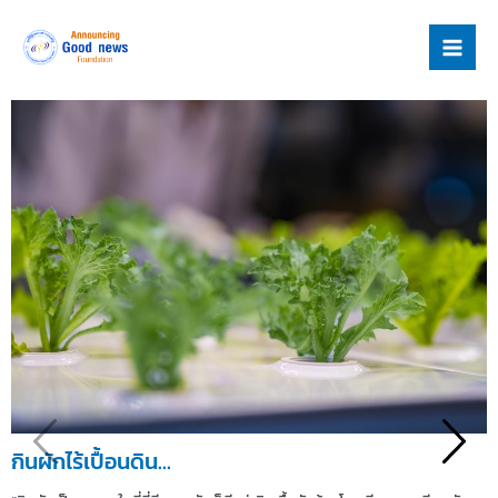
Skip
Mai
to
Men
content
กินผักไร้เปื้อนดิน…